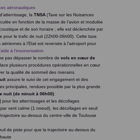
ces aéronautiques
’atterrissage, la
TNSA
(Taxe sur les Nuisances
culée en fonction de la masse de l’avion et modulée
coustique et de son horaire ; elle est déclenchée par
ée pour le trafic de nuit (22h00-06h00). Cette taxe
aériennes à l’Etat est reversée à l’aéroport pour
ide à l’insonorisation
.
 ne pas dépasser le nombre de
vols en cœur de
lace plusieurs procédures opérationnelles en cœur
r la qualité de sommeil des riverains.
uit
assure le suivi de cet engagement et des
les principales, rendues possible par la plus grande
 nuit (de minuit à 06h00)
:
] pour les atterrissages et les décollages
par vent calme (1 noeud), les décollages en seuil
 trajectoire au-dessus du centre-ville de Toulouse
uil de piste pour que la trajectoire au-dessus du
s haute