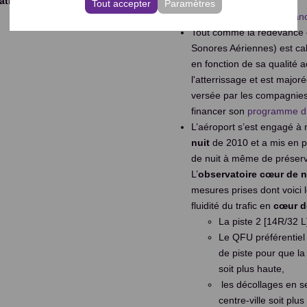
tation
.
(minuit-06h00).
Tout accepter
Paramètres
Cahier des redevan
Tout comme la redevance d
Sonores Aériennes) est cal
en fonction de sa qualité a
l'atterrissage et est major
versée par les compagnies 
financer son
programme d’a
L’aéroport s’est engagé à
nuit
de 2010 et a mis en p
de nuit à même de préserve
L’
observatoire cœur de n
mesures prises dont voici 
fluidité du trafic en
cœur de
La piste 2 [14R/32 L
Le QFU préférentiel 
de piste pour que la
soit plus haute,
les décollages en se
centre-ville soit plu