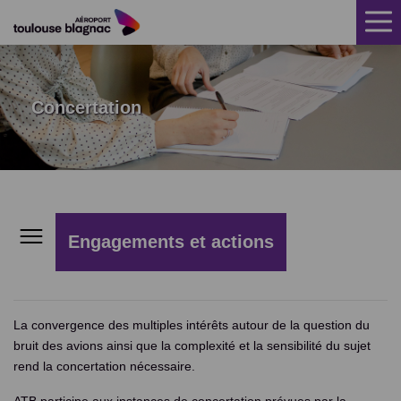
ACCUEIL
CLIMAT SONORE
Concertation
TRAJECTOIRES
MESURE DU BRUIT
AIDE INSONORISATION
Engagements et actions
RÉCLAMATIONS
Acteurs
FAQ
La convergence des multiples intérêts autour de la question du
Outils de maîtrise du bruit
ACTUALITÉS
bruit des avions ainsi que la complexité et la sensibilité du sujet
rend la concertation nécessaire.
Le PPBE
PUBLICATIONS