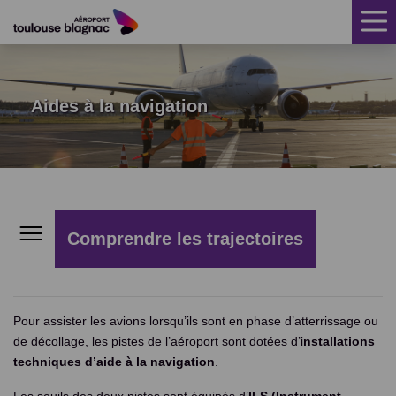
ACCUEIL
CLIMAT SONORE
Aides à la navigation
TRAJECTOIRES
MESURE DU BRUIT
AIDE INSONORISATION
Comprendre les trajectoires
RÉCLAMATIONS
Infrastructures
FAQ
Pour assister les avions lorsqu’ils sont en phase d’atterrissage ou
Aides à la navigation
ACTUALITÉS
de décollage, les pistes de l’aéroport sont dotées d’i
nstallations
techniques d’aide à la navigation
.
Utilisation des pistes
PUBLICATIONS