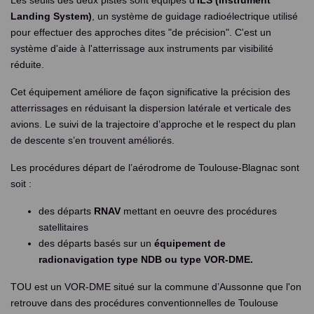
Les seuils des deux pistes sont équipés d’
ILS (Instrument
Procédures aériennes
Landing System)
, un système de guidage radioélectrique utilisé
pour effectuer des approches dites "de précision". C'est un
Vols d essai
système d'aide à l'atterrissage aux instruments par visibilité
réduite.
Cet équipement améliore de façon significative la précision des
atterrissages en réduisant la dispersion latérale et verticale des
avions. Le suivi de la trajectoire d’approche et le respect du plan
de descente s’en trouvent améliorés.
Les procédures départ de l’aérodrome de Toulouse-Blagnac sont
soit :
des départs
RNAV
mettant en oeuvre des procédures
satellitaires
des départs basés sur un
équipement de
radionavigation type NDB ou type VOR-DME.
TOU est un VOR-DME situé sur la commune d’Aussonne que l'on
retrouve dans des procédures conventionnelles de Toulouse