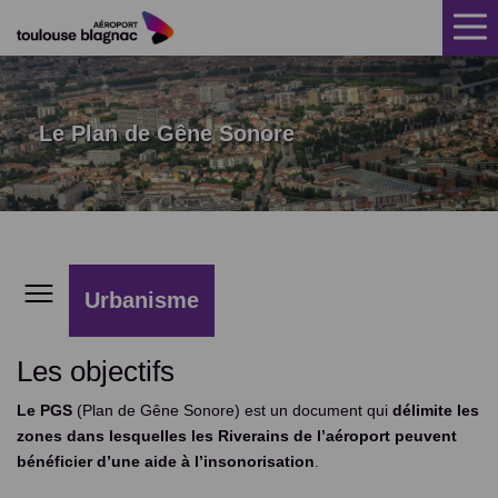
ACCUEIL
CLIMAT SONORE
Le Plan de Gêne Sonore
TRAJECTOIRES
MESURE DU BRUIT
AIDE INSONORISATION
Urbanisme
RÉCLAMATIONS
Le PEB
Les objectifs
FAQ
Le PGS
Le PGS
(Plan de Gêne Sonore) est un document qui
délimite les
ACTUALITÉS
zones dans lesquelles les Riverains de l’aéroport peuvent
Le Diagnostic bruit
bénéficier d’une aide à l’insonorisation
.
PUBLICATIONS