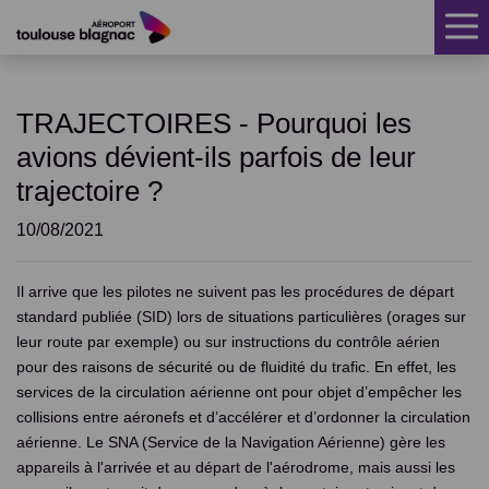
ACCUEIL
TRAJECTOIRES - Pourquoi les
CLIMAT SONORE
avions dévient-ils parfois de leur
TRAJECTOIRES
trajectoire ?
MESURE DU BRUIT
10/08/2021
AIDE INSONORISATION
Il arrive que les pilotes ne suivent pas les procédures de départ
standard publiée (SID) lors de situations particulières (orages sur
RÉCLAMATIONS
leur route par exemple) ou sur instructions du contrôle aérien
FAQ
pour des raisons de sécurité ou de fluidité du trafic. En effet, les
services de la circulation aérienne ont pour objet d’empêcher les
ACTUALITÉS
collisions entre aéronefs et d’accélérer et d’ordonner la circulation
aérienne. Le SNA (Service de la Navigation Aérienne) gère les
PUBLICATIONS
appareils à l'arrivée et au départ de l'aérodrome, mais aussi les