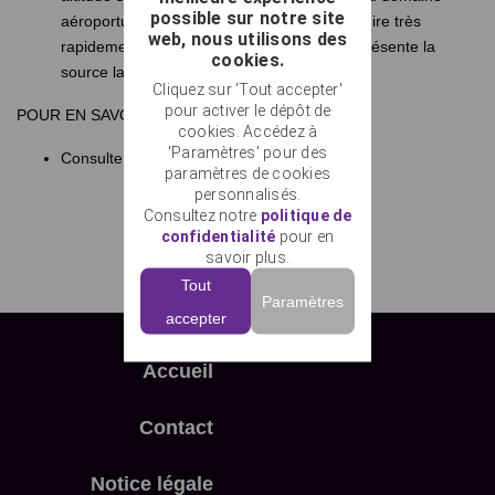
possible sur notre site
aéroportuaire. Cette mesure permet de réduire très
web, nous utilisons des
rapidement la poussée des moteurs qui représente la
cookies.
source la plus importante de bruit.
Cliquez sur 'Tout accepter'
pour activer le dépôt de
POUR EN SAVOIR +
cookies. Accédez à
'Paramètres' pour des
Consulter la
page sur les vols d'essais
paramètres de cookies
personnalisés.
Consultez notre
politique de
confidentialité
pour en
savoir plus.
Tout
Paramètres
accepter
Accueil
Contact
Notice légale