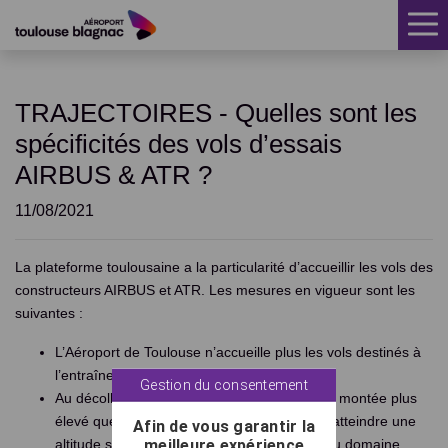
ACCUEIL
TRAJECTOIRES - Quelles sont les
CLIMAT SONORE
spécificités des vols d’essais
TRAJECTOIRES
AIRBUS & ATR ?
MESURE DU BRUIT
11/08/2021
AIDE INSONORISATION
La plateforme toulousaine a la particularité d’accueillir les vols des
constructeurs AIRBUS et ATR. Les mesures en vigueur sont les
RÉCLAMATIONS
suivantes :
FAQ
L’Aéroport de Toulouse n’accueille plus les vols destinés à
l’entraînement des Pilotes.
ACTUALITÉS
Gestion du consentement
Au décollage, les vols d’essai ont un taux de montée plus
PUBLICATIONS
élevé que les vols commerciaux de façon à atteindre une
Afin de vous garantir la
meilleure expérience
altitude suffisante à la verticale des limites du domaine